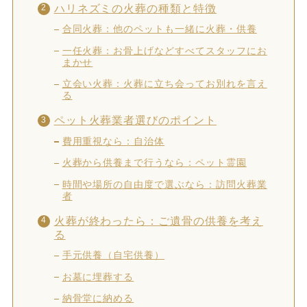
ハリネズミの火葬の種類と特徴
合同火葬：他のペットも一緒に火葬・供養
一任火葬：お骨上げなどすべてスタッフにお
まかせ
立会い火葬：火葬に立ち会ってお別れを言え
る
ペット火葬業者選びのポイント
費用重視なら：自治体
火葬から供養まで行うなら：ペット霊園
時間や場所の自由度で選ぶなら：訪問火葬業
者
火葬が終わったら：ご遺骨の供養を考え
る
手元供養（自宅供養）
お墓に埋葬する
納骨堂に納める